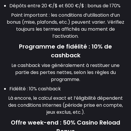
Dépôts entre 20 €/$ et 600 €/$ : bonus de 170%
Point important : les conditions d’utilisation d’un
bonus (mise, plafonds, etc.) peuvent varier. Vérifiez
toujours les termes affichés au moment de
l’activation.
Programme de fidélité : 10% de
cashback
Le cashback vise généralement à restituer une
partie des pertes nettes, selon les règles du
programme.
Fidélité : 10% cashback
Là encore, le calcul exact et l’éligibilité dépendent
des conditions internes (période prise en compte,
jeux exclus, etc.).
Offre week-end : 50% Casino Reload