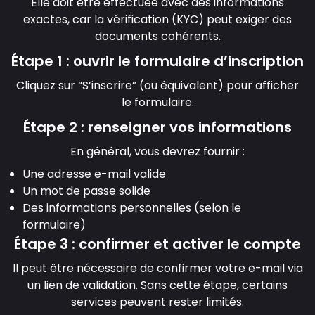
Elle doit être effectuée avec des informations
exactes, car la vérification (KYC) peut exiger des
documents cohérents.
Étape 1 : ouvrir le formulaire d’inscription
Cliquez sur “S’inscrire” (ou équivalent) pour afficher
le formulaire.
Étape 2 : renseigner vos informations
En général, vous devrez fournir :
Une adresse e-mail valide
Un mot de passe solide
Des informations personnelles (selon le
formulaire)
Étape 3 : confirmer et activer le compte
Il peut être nécessaire de confirmer votre e-mail via
un lien de validation. Sans cette étape, certains
services peuvent rester limités.