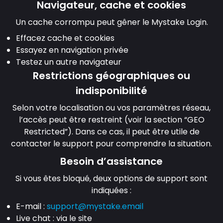
Navigateur, cache et cookies
Un cache corrompu peut gêner le Mystake Login.
Effacez cache et cookies
Essayez en navigation privée
Testez un autre navigateur
Restrictions géographiques ou
indisponibilité
Selon votre localisation ou vos paramètres réseau,
l’accès peut être restreint (voir la section “GEO
Restricted”). Dans ce cas, il peut être utile de
contacter le support pour comprendre la situation.
Besoin d’assistance
Si vous êtes bloqué, deux options de support sont
indiquées :
E-mail :
support@mystake.email
Live chat : via le site