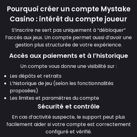
Pourquoi créer un compte Mystake
Casino : intérêt du compte joueur
S’inscrire ne sert pas uniquement à “débloquer”
l’accès aux jeux. Un compte permet aussi d’avoir une
gestion plus structurée de votre expérience.
Accès aux paiements et à l’historique
Un compte vous donne une visibilité sur :
Les dépôts et retraits
L’historique de jeu (selon les fonctionnalités
proposées)
Les limites et paramètres du compte
Sécurité et contrôle
En cas d’activité suspecte, le support peut plus
facilement aider si votre compte est correctement
configuré et vérifié.