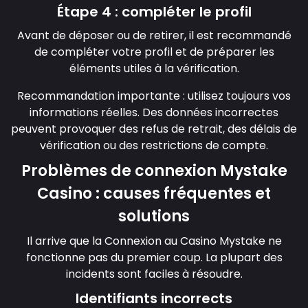
Étape 4 : compléter le profil
Avant de déposer ou de retirer, il est recommandé
de compléter votre profil et de préparer les
éléments utiles à la vérification.
Recommandation importante : utilisez toujours vos
informations réelles. Des données incorrectes
peuvent provoquer des refus de retrait, des délais de
vérification ou des restrictions de compte.
Problèmes de connexion Mystake
Casino : causes fréquentes et
solutions
Il arrive que la Connexion au Casino Mystake ne
fonctionne pas du premier coup. La plupart des
incidents sont faciles à résoudre.
Identifiants incorrects