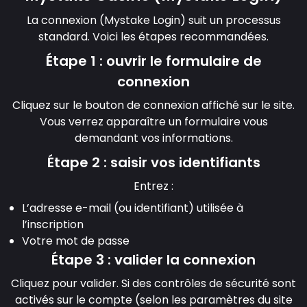
La connexion (Mystake Login) suit un processus
standard. Voici les étapes recommandées.
Étape 1 : ouvrir le formulaire de
connexion
Cliquez sur le bouton de connexion affiché sur le site.
Vous verrez apparaître un formulaire vous
demandant vos informations.
Étape 2 : saisir vos identifiants
Entrez :
L’adresse e-mail (ou identifiant) utilisée à
l’inscription
Votre mot de passe
Étape 3 : valider la connexion
Cliquez pour valider. Si des contrôles de sécurité sont
activés sur le compte (selon les paramètres du site